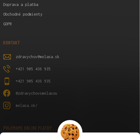
Doprava a platba
Obchodné podmienty
GDPR
KONTAKT
zdravychov
@
melasa.sk
+421 905 436 935
+421 905 436 935
@zdravychovsmelasou
melasa.sk/
PRIJÍMAME ONLINE PLATBY