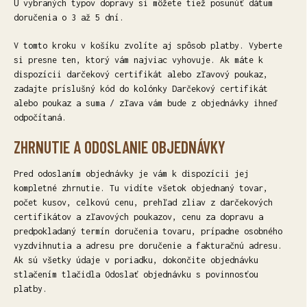
U vybraných typov dopravy si môžete tiež posunúť dátum
doručenia o 3 až 5 dní.
V tomto kroku v košíku zvolíte aj spôsob platby. Vyberte
si presne ten, ktorý vám najviac vyhovuje. Ak máte k
dispozícii darčekový certifikát alebo zľavový poukaz,
zadajte príslušný kód do kolónky Darčekový certifikát
alebo poukaz a suma / zľava vám bude z objednávky ihneď
odpočítaná.
ZHRNUTIE A ODOSLANIE OBJEDNÁVKY
Pred odoslaním objednávky je vám k dispozícii jej
kompletné zhrnutie. Tu vidíte všetok objednaný tovar,
počet kusov, celkovú cenu, prehľad zliav z darčekových
certifikátov a zľavových poukazov, cenu za dopravu a
predpokladaný termín doručenia tovaru, prípadne osobného
vyzdvihnutia a adresu pre doručenie a fakturačnú adresu.
Ak sú všetky údaje v poriadku, dokončite objednávku
stlačením tlačidla Odoslať objednávku s povinnosťou
platby.