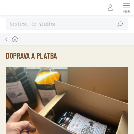
Prejsť
na
obsah
HĽADAŤ
Domov
DOPRAVA A PLATBA