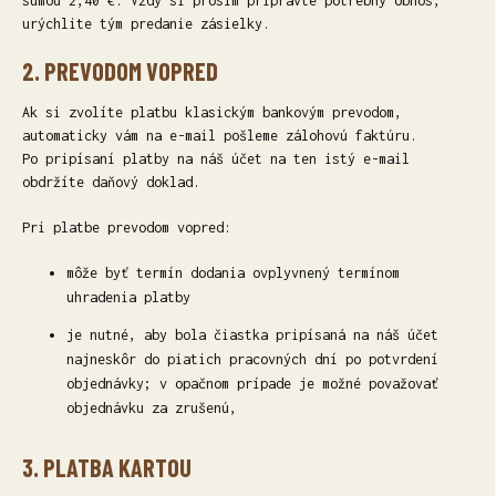
sumou 2,40 €. Vždy si prosím pripravte potrebný obnos,
urýchlite tým predanie zásielky.
2. PREVODOM VOPRED
Ak si zvolíte platbu klasickým bankovým prevodom,
automaticky vám na e-mail pošleme zálohovú faktúru.
Po pripísaní platby na náš účet na ten istý e-mail
obdržíte daňový doklad.
Pri platbe prevodom vopred:
môže byť termín dodania ovplyvnený termínom
uhradenia platby
je nutné, aby bola čiastka pripísaná na náš účet
najneskôr do piatich pracovných dní po potvrdení
objednávky; v opačnom prípade je možné považovať
objednávku za zrušenú,
3. PLATBA KARTOU