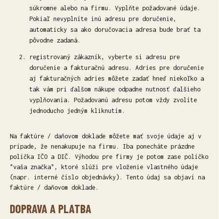
súkromne alebo na firmu. Vyplňte požadované údaje.
Pokiaľ nevyplníte inú adresu pre doručenie,
automaticky sa ako doručovacia adresa bude brať ta
pôvodne zadaná.
registrovaný zákazník, vyberte si adresu pre
doručenie a fakturačnú adresu. Adries pre doručenie
aj fakturačných adries môžete zadať hneď niekoľko a
tak vám pri ďalšom nákupe odpadne nutnosť ďalšieho
vyplňovania. Požadovanú adresu potom vždy zvolíte
jednoducho jedným kliknutím.
Na faktúre / daňovom doklade môžete mať svoje údaje aj v
prípade, že nenakupuje na firmu. Iba ponecháte prázdne
políčka IČO a DIČ. Výhodou pre firmy je potom zase políčko
"vaša značka", ktoré slúži pre vloženie vlastného údaje
(napr. interné číslo objednávky). Tento údaj sa objaví na
faktúre / daňovom doklade.
DOPRAVA A PLATBA