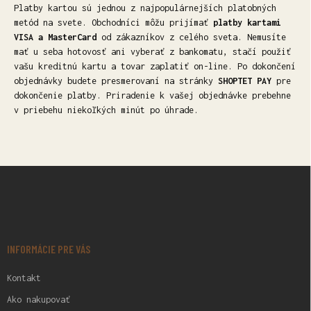
Platby kartou sú jednou z najpopulárnejších platobných
metód na svete. Obchodníci môžu prijímať
platby kartami
VISA a MasterCard
od zákazníkov z celého sveta. Nemusíte
mať u seba hotovosť ani vyberať z bankomatu, stačí použiť
vašu kreditnú kartu a tovar zaplatiť on-line. Po dokončení
objednávky budete presmerovaní na stránky
SHOPTET PAY
pre
dokončenie platby. Priradenie k vašej objednávke prebehne
v priebehu niekoľkých minút po úhrade.
Z
Á
P
Ä
T
I
INFORMÁCIE PRE VÁS
E
Kontakt
Ako nakupovať