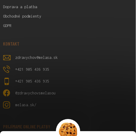
Doprava a platba
Obchodné podmienty
GDPR
KONTAKT
zdravychov
@
melasa.sk
+421 905 436 935
+421 905 436 935
@zdravychovsmelasou
melasa.sk/
PRIJÍMAME ONLINE PLATBY