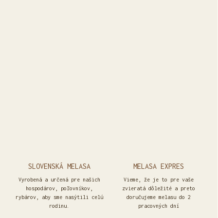
SLOVENSKÁ MELASA
MELASA EXPRES
Vyrobená a určená pre našich
Vieme, že je to pre vaše
hospodárov, poľovníkov,
zvieratá dôležité a preto
rybárov, aby sme nasýtili celú
doručujeme melasu do 2
rodinu.
pracovných dní