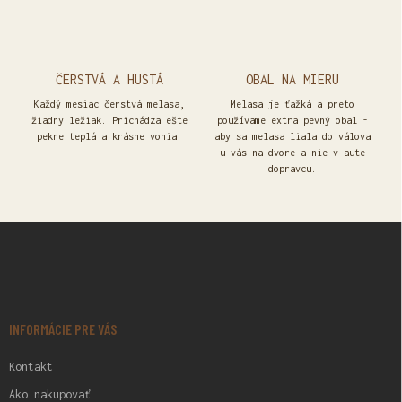
ČERSTVÁ A HUSTÁ
OBAL NA MIERU
Každý mesiac čerstvá melasa,
Melasa je ťažká a preto
žiadny ležiak. Prichádza ešte
používame extra pevný obal -
pekne teplá a krásne vonia.
aby sa melasa liala do válova
u vás na dvore a nie v aute
dopravcu.
Z
Á
P
Ä
T
I
INFORMÁCIE PRE VÁS
E
Kontakt
Ako nakupovať