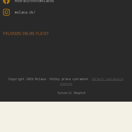
@zdravychovsmelasou
melasa.sk/
PRIJÍMAME ONLINE PLATBY
Copyright 2026
Melasa
. Všetky práva vyhradené.
Upraviť nastavenie
cookies
Vytvoril Shoptet