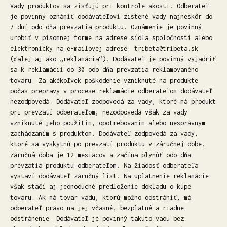
Vady produktov sa zisťujú pri kontrole akosti. Odberateľ
je povinný oznámiť dodávateľovi zistené vady najneskôr do
7 dní odo dňa prevzatia produktu. Oznámenie je povinný
urobiť v písomnej forme na adrese sídla spoločnosti alebo
elektronicky na e-mailovej adrese: tribeta@tribeta.sk
(ďalej aj ako „reklamácia“). Dodávateľ je povinný vyjadriť
sa k reklamácii do 30 odo dňa prevzatia reklamovaného
tovaru. Za akékoľvek poškodenie vzniknuté na produkte
počas prepravy v procese reklamácie odberateľom dodávateľ
nezodpovedá. Dodávateľ zodpovedá za vady, ktoré má produkt
pri prevzatí odberateľom, nezodpovedá však za vady
vzniknuté jeho použitím, opotrebovaním alebo nesprávnym
zachádzaním s produktom. Dodávateľ zodpovedá za vady,
ktoré sa vyskytnú po prevzatí produktu v záručnej dobe.
Záručná doba je 12 mesiacov a začína plynúť odo dňa
prevzatia produktu odberateľom. Na žiadosť odberateľa
vystaví dodávateľ záručný list. Na uplatnenie reklamácie
však stačí aj jednoduché predloženie dokladu o kúpe
tovaru. Ak má tovar vadu, ktorú možno odstrániť, má
odberateľ právo na jej včasné, bezplatné a riadne
odstránenie. Dodávateľ je povinný takúto vadu bez