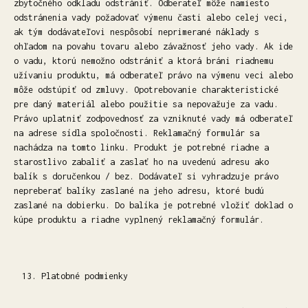
zbytočného odkladu odstrániť. Odberateľ môže namiesto
odstránenia vady požadovať výmenu časti alebo celej veci,
ak tým dodávateľovi nespôsobí neprimerané náklady s
ohľadom na povahu tovaru alebo závažnosť jeho vady. Ak ide
o vadu, ktorú nemožno odstrániť a ktorá bráni riadnemu
užívaniu produktu, má odberateľ právo na výmenu veci alebo
môže odstúpiť od zmluvy. Opotrebovanie charakteristické
pre daný materiál alebo použitie sa nepovažuje za vadu.
Právo uplatniť zodpovednosť za vzniknuté vady má odberateľ
na adrese sídla spoločnosti. Reklamačný formulár sa
nachádza na tomto linku. Produkt je potrebné riadne a
starostlivo zabaliť a zaslať ho na uvedenú adresu ako
balík s doručenkou / bez. Dodávateľ si vyhradzuje právo
nepreberať balíky zaslané na jeho adresu, ktoré budú
zaslané na dobierku. Do balíka je potrebné vložiť doklad o
kúpe produktu a riadne vyplnený reklamačný formulár.
Platobné podmienky