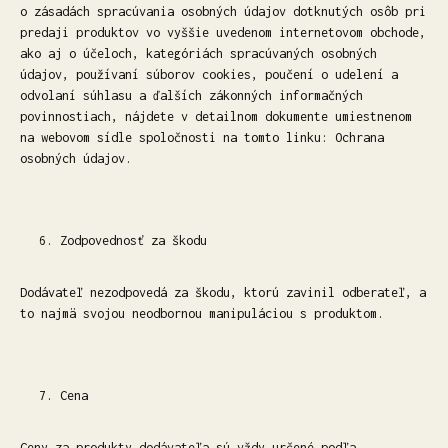
o zásadách spracúvania osobných údajov dotknutých osôb pri
predaji produktov vo vyššie uvedenom internetovom obchode,
ako aj o účeloch, kategóriách spracúvaných osobných
údajov, používaní súborov cookies, poučení o udelení a
odvolaní súhlasu a ďalších zákonných informačných
povinnostiach, nájdete v detailnom dokumente umiestnenom
na webovom sídle spoločnosti na tomto linku: Ochrana
osobných údajov.
Zodpovednosť za škodu
Dodávateľ nezodpovedá za škodu, ktorú zavinil odberateľ, a
to najmä svojou neodbornou manipuláciou s produktom.
Cena
Ceny za produkty dodávateľa sú vždy určené podľa