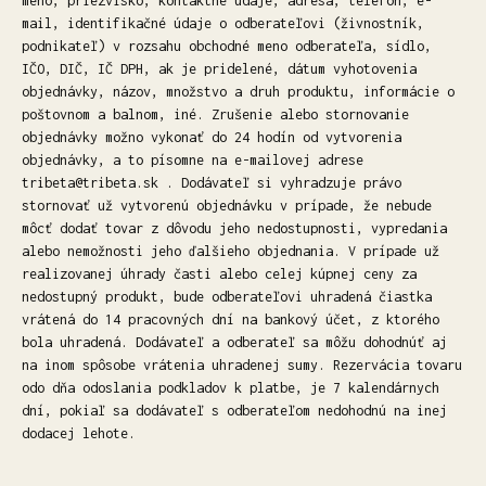
meno, priezvisko, kontaktné údaje, adresa, telefón, e-
mail, identifikačné údaje o odberateľovi (živnostník,
podnikateľ) v rozsahu obchodné meno odberateľa, sídlo,
IČO, DIČ, IČ DPH, ak je pridelené, dátum vyhotovenia
objednávky, názov, množstvo a druh produktu, informácie o
poštovnom a balnom, iné. Zrušenie alebo stornovanie
objednávky možno vykonať do 24 hodín od vytvorenia
objednávky, a to písomne na e-mailovej adrese
tribeta@tribeta.sk . Dodávateľ si vyhradzuje právo
stornovať už vytvorenú objednávku v prípade, že nebude
môcť dodať tovar z dôvodu jeho nedostupnosti, vypredania
alebo nemožnosti jeho ďalšieho objednania. V prípade už
realizovanej úhrady časti alebo celej kúpnej ceny za
nedostupný produkt, bude odberateľovi uhradená čiastka
vrátená do 14 pracovných dní na bankový účet, z ktorého
bola uhradená. Dodávateľ a odberateľ sa môžu dohodnúť aj
na inom spôsobe vrátenia uhradenej sumy. Rezervácia tovaru
odo dňa odoslania podkladov k platbe, je 7 kalendárnych
dní, pokiaľ sa dodávateľ s odberateľom nedohodnú na inej
dodacej lehote.