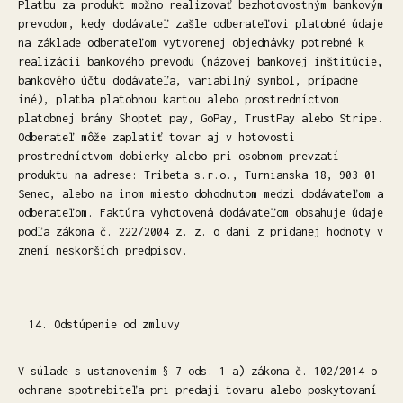
Platbu za produkt možno realizovať bezhotovostným bankovým
prevodom, kedy dodávateľ zašle odberateľovi platobné údaje
na základe odberateľom vytvorenej objednávky potrebné k
realizácii bankového prevodu (názovej bankovej inštitúcie,
bankového účtu dodávateľa, variabilný symbol, prípadne
iné), platba platobnou kartou alebo prostredníctvom
platobnej brány Shoptet pay, GoPay, TrustPay alebo Stripe.
Odberateľ môže zaplatiť tovar aj v hotovosti
prostredníctvom dobierky alebo pri osobnom prevzatí
produktu na adrese: Tribeta s.r.o., Turnianska 18, 903 01
Senec, alebo na inom miesto dohodnutom medzi dodávateľom a
odberateľom. Faktúra vyhotovená dodávateľom obsahuje údaje
podľa zákona č. 222/2004 z. z. o dani z pridanej hodnoty v
znení neskorších predpisov.
Odstúpenie od zmluvy
V súlade s ustanovením § 7 ods. 1 a) zákona č. 102/2014 o
ochrane spotrebiteľa pri predaji tovaru alebo poskytovaní