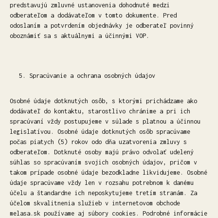
predstavujú zmluvné ustanovenia dohodnuté medzi
odberateľom a dodávateľom v tomto dokumente. Pred
odoslaním a potvrdením objednávky je odberateľ povinný
oboznámiť sa s aktuálnymi a účinnými VOP.
Spracúvanie a ochrana osobných údajov
Osobné údaje dotknutých osôb, s ktorými prichádzame ako
dodávateľ do kontaktu, starostlivo chránime a pri ich
spracúvaní vždy postupujeme v súlade s platnou a účinnou
legislatívou. Osobné údaje dotknutých osôb spracúvame
počas piatych (5) rokov odo dňa uzatvorenia zmluvy s
odberateľom. Dotknuté osoby majú právo odvolať udelený
súhlas so spracúvaním svojich osobných údajov, pričom v
takom prípade osobné údaje bezodkladne likvidujeme. Osobné
údaje spracúvame vždy len v rozsahu potrebnom k danému
účelu a štandardne ich neposkytujeme tretím stranám. Za
účelom skvalitnenia služieb v internetovom obchode
melasa.sk používame aj súbory cookies. Podrobné informácie