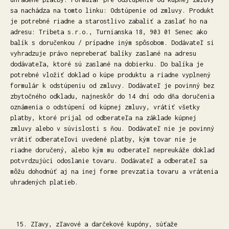
sa nachádza na tomto linku: Odstúpenie od zmluvy. Produkt
je potrebné riadne a starostlivo zabaliť a zaslať ho na
adresu: Tribeta s.r.o., Turnianska 18, 903 01 Senec ako
balík s doručenkou / prípadne iným spôsobom. Dodávateľ si
vyhradzuje právo nepreberať balíky zaslané na adresu
dodávateľa, ktoré sú zaslané na dobierku. Do balíka je
potrebné vložiť doklad o kúpe produktu a riadne vyplnený
formulár k odstúpeniu od zmluvy. Dodávateľ je povinný bez
zbytočného odkladu, najneskôr do 14 dní odo dňa doručenia
oznámenia o odstúpení od kúpnej zmluvy, vrátiť všetky
platby, ktoré prijal od odberateľa na základe kúpnej
zmluvy alebo v súvislosti s ňou. Dodávateľ nie je povinný
vrátiť odberateľovi uvedené platby, kým tovar nie je
riadne doručený, alebo kým mu odberateľ nepreukáže doklad
potvrdzujúci odoslanie tovaru. Dodávateľ a odberateľ sa
môžu dohodnúť aj na inej forme prevzatia tovaru a vrátenia
uhradených platieb.
Zľavy, zľavové a darčekové kupóny, súťaže