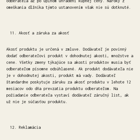
odberateľa až po úplnom uhradení kúpnej ceny. Nároky z
omeškania dlžníka týmto ustanovením však nie sú dotknuté.
Akosť a záruka za akosť
Akosť produktu je určená v zmluve. Dodávateľ je povinný
dodať odberateľovi produkt v dohodnutej akosti, množstve a
cene. Všetky zmeny týkajúce sa akosti produktov musia byť
odberateľom písomne odsúhlasené. Ak produkt dodávateľa nie
je v dohodnutej akosti, produkt má vady. Dodávateľ
štandardne poskytuje záruku za akosť produktu v lehote 12
mesiacov odo dňa prevzatia produktu odberateľom. Na
požiadanie odberateľa vystaví dodávateľ záručný list, ak
už nie je súčasťou produktu.
Reklamácia