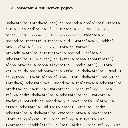
Vymedzenie základných pojmov
Dodávateľom (predávajúcim) je obchodná spoločnosť Tribeta
s.r.o., so sídlom na ul. Turnianska 18, PSČ: 903 01,
Senec, IČO: 50204289, DIČ: 2120221268, zapísaná v
Obchodnom registri Okresného súdu Bratislava I, oddiel:
Sro , vložka č. 109863/B, ktorá je zároveň
prevádzkovateľom internetového obchodu: melasa.sk .
Odberateľom (kupujúcim) je fyzická osoba (spotrebiteľ)
alebo právnická osoba (živnostník, podnikateľ), ktorá
vstupuje do obchodnoprávneho vzťahu s dodávateľom. Produkt
je výrobok, tovar alebo služba, ktorú dodávateľ poskytuje
(predáva) odberateľovi. Objednávka realizovaná odberateľom
predstavuje návrh na uzatvorenie kúpnej zmluvy. Kúpna
zmluva medzi dodávateľom a odberateľom je uzatvorená
záväzným potvrdením objednávky s povinnosťou platby na
strane odberateľa. Od tohto momentu vznikajú medzi
odberateľom a dodávateľom vzájomné práva a povinnosti,
ktoré im vyplývajú z kúpnej zmluvy a z týchto VOP
tvoriacich neoddeliteľnú súčasť každej kúpnej zmluvy. VOP