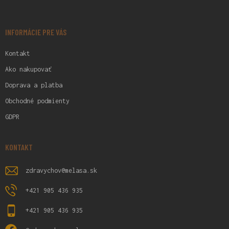
Ä
T
I
INFORMÁCIE PRE VÁS
E
Kontakt
Ako nakupovať
Doprava a platba
Obchodné podmienty
GDPR
KONTAKT
zdravychov
@
melasa.sk
+421 905 436 935
+421 905 436 935