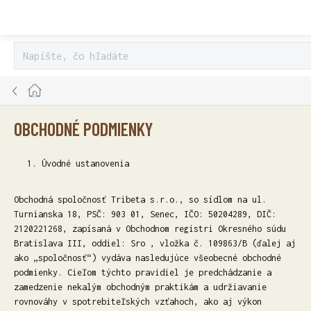
Prejsť
na
obsah
Domov
OBCHODNÉ PODMIENKY
Úvodné ustanovenia
Obchodná spoločnosť Tribeta s.r.o., so sídlom na ul.
Turnianska 18, PSČ: 903 01, Senec, IČO: 50204289, DIČ:
2120221268, zapísaná v Obchodnom registri Okresného súdu
Bratislava III, oddiel: Sro , vložka č. 109863/B (ďalej aj
ako „spoločnosť“) vydáva nasledujúce všeobecné obchodné
podmienky. Cieľom týchto pravidiel je predchádzanie a
zamedzenie nekalým obchodným praktikám a udržiavanie
rovnováhy v spotrebiteľských vzťahoch, ako aj výkon