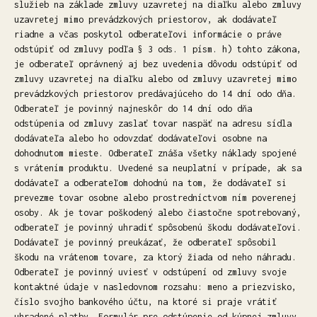
služieb na základe zmluvy uzavretej na diaľku alebo zmluvy
uzavretej mimo prevádzkových priestorov, ak dodávateľ
riadne a včas poskytol odberateľovi informácie o práve
odstúpiť od zmluvy podľa § 3 ods. 1 písm. h) tohto zákona,
je odberateľ oprávnený aj bez uvedenia dôvodu odstúpiť od
zmluvy uzavretej na diaľku alebo od zmluvy uzavretej mimo
prevádzkových priestorov predávajúceho do 14 dní odo dňa.
Odberateľ je povinný najneskôr do 14 dní odo dňa
odstúpenia od zmluvy zaslať tovar naspäť na adresu sídla
dodávateľa alebo ho odovzdať dodávateľovi osobne na
dohodnutom mieste. Odberateľ znáša všetky náklady spojené
s vrátením produktu. Uvedené sa neuplatní v prípade, ak sa
dodávateľ a odberateľom dohodnú na tom, že dodávateľ si
prevezme tovar osobne alebo prostredníctvom ním poverenej
osoby. Ak je tovar poškodený alebo čiastočne spotrebovaný,
odberateľ je povinný uhradiť spôsobenú škodu dodávateľovi.
Dodávateľ je povinný preukázať, že odberateľ spôsobil
škodu na vrátenom tovare, za ktorý žiada od neho náhradu.
Odberateľ je povinný uviesť v odstúpení od zmluvy svoje
kontaktné údaje v nasledovnom rozsahu: meno a priezvisko,
číslo svojho bankového účtu, na ktoré si praje vrátiť
uhradené platby. Formulár pre odstúpenie od kúpnej zmluvy