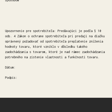
spôsobom
Upozornenie pre spotrebiteľa: Predávajúci je podľa § 10
ods. 4 Zákon o ochrane spotrebiteľa pri predaji na diaľku
oprávnený požadovať od spotrebiteľa preplatenie zníženia
hodnoty tovaru, ktoré vzniklo v dôsledku takého
zaobchádzania s tovarom, ktoré je nad rámec zaobchádzania
potrebného na zistenie vlastnosti a funkčnosti tovaru.
Dátum:
Podpis:
Z
Á
P