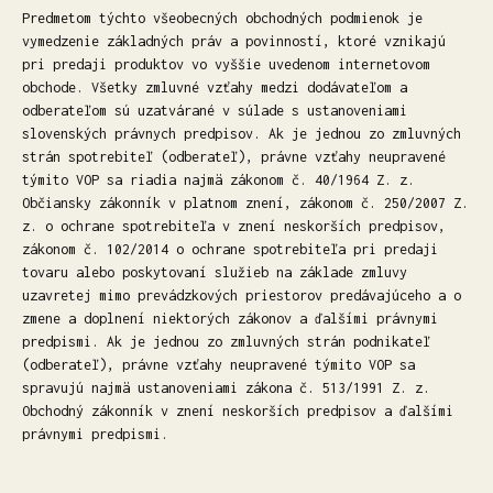
Predmetom týchto všeobecných obchodných podmienok je
vymedzenie základných práv a povinností, ktoré vznikajú
pri predaji produktov vo vyššie uvedenom internetovom
obchode. Všetky zmluvné vzťahy medzi dodávateľom a
odberateľom sú uzatvárané v súlade s ustanoveniami
slovenských právnych predpisov. Ak je jednou zo zmluvných
strán spotrebiteľ (odberateľ), právne vzťahy neupravené
týmito VOP sa riadia najmä zákonom č. 40/1964 Z. z.
Občiansky zákonník v platnom znení, zákonom č. 250/2007 Z.
z. o ochrane spotrebiteľa v znení neskorších predpisov,
zákonom č. 102/2014 o ochrane spotrebiteľa pri predaji
tovaru alebo poskytovaní služieb na základe zmluvy
uzavretej mimo prevádzkových priestorov predávajúceho a o
zmene a doplnení niektorých zákonov a ďalšími právnymi
predpismi. Ak je jednou zo zmluvných strán podnikateľ
(odberateľ), právne vzťahy neupravené týmito VOP sa
spravujú najmä ustanoveniami zákona č. 513/1991 Z. z.
Obchodný zákonník v znení neskorších predpisov a ďalšími
právnymi predpismi.