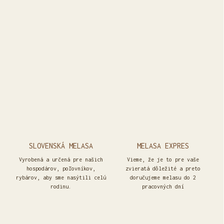
SLOVENSKÁ MELASA
MELASA EXPRES
Vyrobená a určená pre našich
Vieme, že je to pre vaše
hospodárov, poľovníkov,
zvieratá dôležité a preto
rybárov, aby sme nasýtili celú
doručujeme melasu do 2
rodinu.
pracovných dní