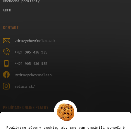
Obchodné podmienty
GDPR
KONTAKT
zdravychov
@
melasa.sk
+421 905 436 935
+421 905 436 935
@zdravychovsmelasou
melasa.sk/
PRIJÍMAME ONLINE PLATBY
Používame súbory cookie, aby sme vám umožnili pohodlné