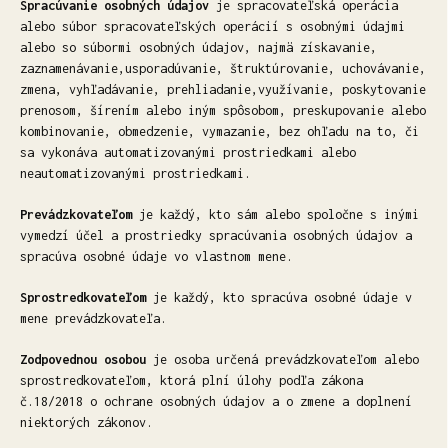
Spracúvanie osobných údajov
je spracovateľská operácia
alebo súbor spracovateľských operácií s osobnými údajmi
alebo so súbormi osobných údajov, najmä získavanie,
zaznamenávanie,usporadúvanie, štruktúrovanie, uchovávanie,
zmena, vyhľadávanie, prehliadanie,využívanie, poskytovanie
prenosom, šírením alebo iným spôsobom, preskupovanie alebo
kombinovanie, obmedzenie, vymazanie, bez ohľadu na to, či
sa vykonáva automatizovanými prostriedkami alebo
neautomatizovanými prostriedkami.
Prevádzkovateľom
je každý, kto sám alebo spoločne s inými
vymedzí účel a prostriedky spracúvania osobných údajov a
spracúva osobné údaje vo vlastnom mene.
Sprostredkovateľom
je každý, kto spracúva osobné údaje v
mene prevádzkovateľa.
Zodpovednou osobou
je osoba určená prevádzkovateľom alebo
sprostredkovateľom, ktorá plní úlohy podľa zákona
č.18/2018 o ochrane osobných údajov a o zmene a doplnení
niektorých zákonov.