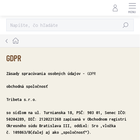
Prejsť
na
obsah
HĽADAŤ
Domov
GDPR
Zásady spracúvania osobných údajov -
GDPR
obchodná spoločnosť
Tribeta s.r.o.
so sídlom na ul. Turnianska 18, PSČ: 903 01, Senec IČO:
50204289, DIČ: 2120221268 zapísaná v Obchodnom registri
Okresného súdu Bratislava III, oddiel: Sro ,vložka
č. 109863/B(ďalej aj ako „spoločnosť“).