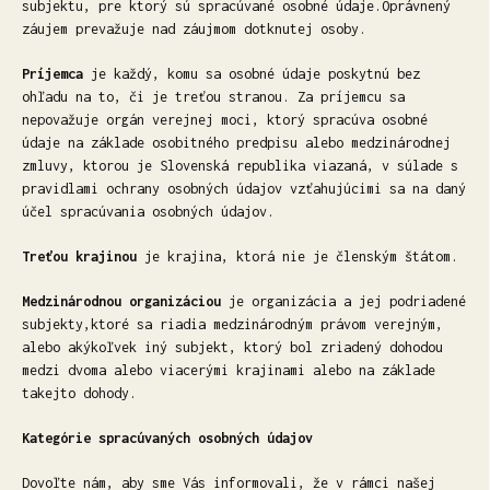
subjektu, pre ktorý sú spracúvané osobné údaje.Oprávnený
záujem prevažuje nad záujmom dotknutej osoby.
Príjemca
je každý, komu sa osobné údaje poskytnú bez
ohľadu na to, či je treťou stranou. Za príjemcu sa
nepovažuje orgán verejnej moci, ktorý spracúva osobné
údaje na základe osobitného predpisu alebo medzinárodnej
zmluvy, ktorou je Slovenská republika viazaná, v súlade s
pravidlami ochrany osobných údajov vzťahujúcimi sa na daný
účel spracúvania osobných údajov.
Treťou krajinou
je krajina, ktorá nie je členským štátom.
Medzinárodnou organizáciou
je organizácia a jej podriadené
subjekty,ktoré sa riadia medzinárodným právom verejným,
alebo akýkoľvek iný subjekt, ktorý bol zriadený dohodou
medzi dvoma alebo viacerými krajinami alebo na základe
takejto dohody.
Kategórie spracúvaných osobných údajov
Dovoľte nám, aby sme Vás informovali, že v rámci našej