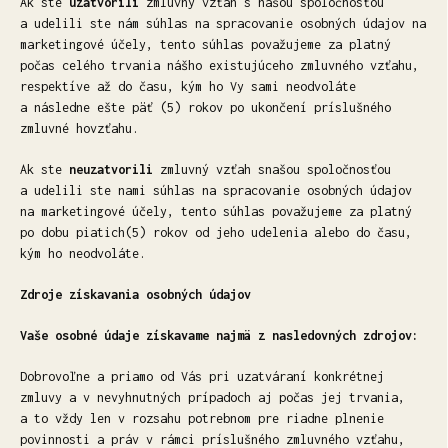
Ak ste
uzatvorili
zmluvný vzťah s našou spoločnosťou
a udelili ste nám súhlas na spracovanie osobných údajov na
marketingové účely, tento súhlas považujeme za platný
počas celého trvania nášho existujúceho zmluvného vzťahu,
respektíve až do času, kým ho Vy sami neodvoláte
a následne ešte päť (5) rokov po ukončení príslušného
zmluvné hovzťahu.
Ak ste
neuzatvorili
zmluvný vzťah snašou spoločnosťou
a udelili ste nami súhlas na spracovanie osobných údajov
na marketingové účely, tento súhlas považujeme za platný
po dobu piatich(5) rokov od jeho udelenia alebo do času,
kým ho neodvoláte.
Zdroje získavania osobných údajov
Vaše osobné údaje získavame najmä z nasledovných zdrojov:
Dobrovoľne a priamo od Vás pri uzatváraní konkrétnej
zmluvy a v nevyhnutných prípadoch aj počas jej trvania,
a to vždy len v rozsahu potrebnom pre riadne plnenie
povinnosti a práv v rámci príslušného zmluvného vzťahu,