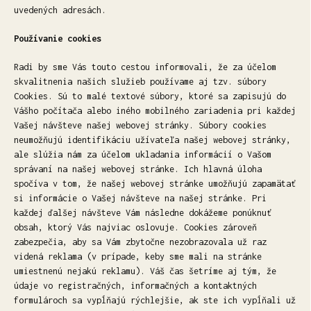
uvedených adresách.
Používanie cookies
Radi by sme Vás touto cestou informovali, že za účelom
skvalitnenia našich služieb používame aj tzv. súbory
Cookies. Sú to malé textové súbory, ktoré sa zapisujú do
Vášho počítača alebo iného mobilného zariadenia pri každej
Vašej návšteve našej webovej stránky. Súbory cookies
neumožňujú identifikáciu užívateľa našej webovej stránky,
ale slúžia nám za účelom ukladania informácií o Vašom
správaní na našej webovej stránke. Ich hlavná úloha
spočíva v tom, že našej webovej stránke umožňujú zapamätať
si informácie o Vašej návšteve na našej stránke. Pri
každej ďalšej návšteve Vám následne dokážeme ponúknuť
obsah, ktorý Vás najviac oslovuje. Cookies zároveň
zabezpečia, aby sa Vám zbytočne nezobrazovala už raz
videná reklama (v prípade, keby sme mali na stránke
umiestnenú nejakú reklamu). Váš čas šetríme aj tým, že
údaje vo registračných, informačných a kontaktných
formulároch sa vypĺňajú rýchlejšie, ak ste ich vypĺňali už