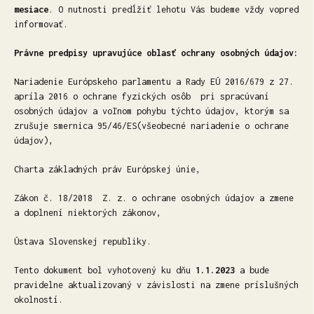
mesiace
. O nutnosti predĺžiť lehotu Vás budeme vždy vopred
informovať.
Právne predpisy upravujúce oblasť ochrany osobných údajov:
Nariadenie Európskeho parlamentu a Rady EÚ 2016/679 z 27.
apríla 2016 o ochrane fyzických osôb pri spracúvaní
osobných údajov a voľnom pohybu týchto údajov, ktorým sa
zrušuje smernica 95/46/ES(všeobecné nariadenie o ochrane
údajov),
Charta základných práv Európskej únie,
Zákon č. 18/2018 Z. z. o ochrane osobných údajov a zmene
a doplnení niektorých zákonov,
Ústava Slovenskej republiky.
Tento dokument bol vyhotovený ku dňu
1.1.2023
a bude
pravidelne aktualizovaný v závislosti na zmene príslušných
okolností.