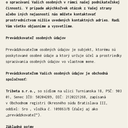
o spracúvaní Vašich osobných v rámci našej podnikateľskej
činnosti. V prípade akýchkoľvek otázok z Vašej strany
alebo iných nejasností nás môžete kontaktovať
prostredníctvom nižšie uvedených kontaktných adries. Radi
Vám všetko objasníme a vysvetlíme.
Prevádzkovateľ osobných údajov
Prevádzkovateľom osobných údajov je subjekt, ktorému sú
poskytované osobné údaje a ktorý určuje účel a prostriedky
spracúvania osobných údajov vo vlastnom mene.
Prevádzkovateľom Vašich osobných údajov je obchodná
spoločnosť:
Tribeta s.r.o.,
so sídlom na ulici Turnianska 18, PSČ: 903
01, Senec IČO: 50204289, DIČ: 2120221268, zapísaná
v Obchodnom registri Okresného súdu Bratislava III,
oddiel: Sro , vložka č. 109863/B
(ďalej aj ako
„prevádzkovateľ“).
Základné pojmy