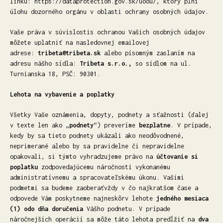
linku: https://dataprotection.gov.sk/uoou/, ktorý plní
úlohu dozorného orgánu v oblasti ochrany osobných údajov.
Vaše práva v súvislostis ochranou Vašich osobných údajov
môžete uplatniť na nasledovnej emailovej
adrese:
tribeta@tribeta.sk
alebo písomným zaslaním na
adresu nášho sídla:
Tribeta s.r.o.,
so sídlom na ul.
Turnianska 18, PSČ: 90301.
Lehota na vybavenie a poplatky
Všetky Vaše oznámenia, dopyty, podnety a sťažnosti (ďalej
v texte len ako „
podnety
“) preveríme
bezplatne
. V prípade,
kedy by sa tieto podnety ukázali ako neodôvodnené,
neprimerané alebo by sa pravidelne či nepravidelne
opakovali, si týmto vyhradzujeme právo na
účtovanie si
poplatku
zodpovedajúcemu náročnosti vykonanému
administratívnemu a spracovateľskému úkonu. Vašimi
podmetmi sa budeme zaoberaťvždy v čo najkratšom čase a
odpovede Vám poskytneme najneskôrv lehote
jedného mesiaca
(1) odo dňa doručenia
Vášho podnetu. V prípade
náročnejších operácií sa môže táto lehota predĺžiť na
dva