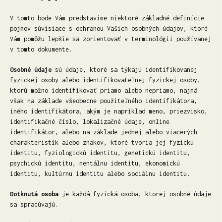
V tomto bode Vám predstavíme niektoré základné definície
pojmov súvisiace s ochranou Vašich osobných údajov, ktoré
Vám pomôžu lepšie sa zorientovať v terminológii používanej
v tomto dokumente.
Osobné údaje
sú údaje, ktoré sa týkajú identifikovanej
fyzickej osoby alebo identifikovateľnej fyzickej osoby,
ktorú možno identifikovať priamo alebo nepriamo, najmä
však na základe všeobecne použiteľného identifikátora,
iného identifikátora, akým je napríklad meno, priezvisko,
identifikačné číslo, lokalizačné údaje, online
identifikátor, alebo na základe jednej alebo viacerých
charakteristík alebo znakov, ktoré tvoria jej fyzickú
identitu, fyziologickú identitu, genetickú identitu,
psychickú identitu, mentálnu identitu, ekonomickú
identitu, kultúrnu identitu alebo sociálnu identitu.
Dotknutá osoba
je každá fyzická osoba, ktorej osobné údaje
sa spracúvajú.