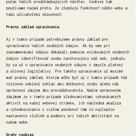
počas Vašich predchádzajúcich návštev. Cookies tak
používame najmä preto, že zlepšujú funkčnosť nášho webu a
Vašu užívateľskú skúsenosť.
Právny základ spracúvania
Aj v tomto prípade potrebujeme právny základ pre
spracúvanie Vašich osobných údajov. Ak by sme pri
zaznamenávaní údajov dokázali pomocou evidovaných osobných
údajov identifikovať osobu navštevujúcu náš web, jednalo
by sa už o spracúvanie osobných údajov v zmysle platnej
a účinnej legislatívy. Pre takéto spracúvanie už musíme
mať právny základ, ktorým môže byť aj v tomto prípade Váš
výslovne udelený súhlas ako dotknutej osoby alebo náš
oprávnený záujem ako prevádzkovateľa. Naším oprávneným
záujmom je v tomto prípade sledovanieVami vykonávaných
aktivít na našej webovej stránke, ich následná analýza
a vyhodnocovanie s cieľom ponúknuť Vám čo najlepšie
nastavenie služieb a podpory pri Vašich aktivitách na
našom webe.
Druhy cookies