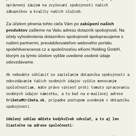
oprávnený záujem na zvyšovaní spokojnosti našich
zákazníkov a kvality našich služieb.
Za účelom plnenia tohto cieľa Vám po
zakúpení našich
produktov
zašleme na Vašu adresu dotazník spokojnosti. Na
účely vyhodnotenia dotazníkov spokojnosti spolupracujeme s
našimi partnermi, prevádzkovateľom webového portálu
spolehliverecenze.cz a spoločnosťou eKomi Holding GmbH,
ktorým za týmto účelom vyššie uvedené osobné údaje
odovzdávame.
Ak nebudete súhlasiť so zasielaním dotazníka spokojnosti a
odovzdávaním Vašich osobných údajov vyššie menovaným
spoločnostiam, máte právo vzniesť proti tomuto spracovaniu
osobných údajov námietku, a to buď na e-mailovej adrese
tribeta@tribeta.sk
, prípadne postupom uvedeným v dotazníku
spokojnosti.
Udelený súhlas môžete kedykoľvek odvolať, a to aj len
čiastočne na adrese spoločnosti: