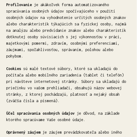
Profilovanie
je akákoľvek forma automatizovaného
spracúvania osobných údajov spočívajúceho v použití
osobných údajov na vyhodnotenie určitých osobných znakov
alebo charakteristík týkajúcich sa fyzickej osoby, najmä
na analýzu alebo predvídanie znakov alebo charakteristík
dotknutej osoby súvisiacich s jej výkonnosťou v práci,
majetkovými pomermi, zdravím, osobnými preferenciami,
záujmami, spoľahlivosťou, správaním, polohou alebo
pohybom.
Cookies
sú malé textové súbory, ktoré sa ukladajú do
počítača alebo mobilného zariadenia (tablet či telefón)
pri návšteve internetovej stránky. Súbory sa ukladajú do
priečinku vo vašom prehliadači, obsahujú názov webovej
stránky, z ktorej pochádzajú, platnosť a nejaký obsah
(zväčša čísla a písmená).
Účel spracúvania osobných údajov
je dôvod, na základe
ktorého spracúvame Vaše osobné údaje.
Oprávnený záujem
je záujem prevádzkovateľa alebo iného