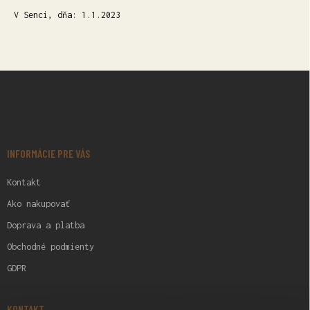
V Senci, dňa: 1.1.2023
Z
Á
P
Ä
T
I
INFORMÁCIE PRE VÁS
E
Kontakt
Ako nakupovať
Doprava a platba
Obchodné podmienty
GDPR
KONTAKT