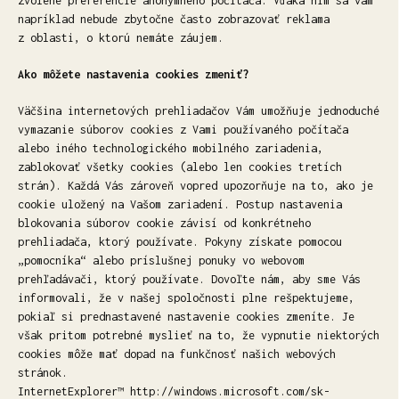
zvolené preferencie anonymného počítača. Vďaka nim sa vám
napríklad nebude zbytočne často zobrazovať reklama
z oblasti, o ktorú nemáte záujem.
Ako môžete nastavenia cookies zmeniť?
Väčšina internetových prehliadačov Vám umožňuje jednoduché
vymazanie súborov cookies z Vami používaného počítača
alebo iného technologického mobilného zariadenia,
zablokovať všetky cookies (alebo len cookies tretích
strán). Každá Vás zároveň vopred upozorňuje na to, ako je
cookie uložený na Vašom zariadení. Postup nastavenia
blokovania súborov cookie závisí od konkrétneho
prehliadača, ktorý používate. Pokyny získate pomocou
„pomocníka“ alebo príslušnej ponuky vo webovom
prehľadávači, ktorý používate. Dovoľte nám, aby sme Vás
informovali, že v našej spoločnosti plne rešpektujeme,
pokiaľ si prednastavené nastavenie cookies zmeníte. Je
však pritom potrebné myslieť na to, že vypnutie niektorých
cookies môže mať dopad na funkčnosť našich webových
stránok.
InternetExplorer™ http://windows.microsoft.com/sk-