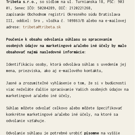
Tribeta s.r.o.,
so sídlom na ul. Turnianska 18, PSČ: 903
01, Senec IČO: 50204289, DIČ: 2120221268,
zapísanáv Obchodnom registri Okresného súdu Bratislava
III, oddiel: Sro , vložka č. 109863/B alebo na e-mailovej
adrese:
tribeta@tribeta.sk
Poučenie k obsahu odvolania súhlasu so spracovaním
osobných údajov na marketingové a/alebo iné účely by malo
obsahovať najmä nasledovné informácie:
Identifikáciu osoby, ktorá odvoláva súhlas s uvedením jej
mena, priezviska, ako aj e-mailového kontaktu,
Jasné a zrozumiteľné vyhlásenie o tom, že si v budúcnosti
viac neželáte ďalšie spracúvanie Vašich osobných údajov na
marketingové a/alebo iné účely,
Súhlas môžete odvolať celkovo alebo môžete špecifikovať
konkrétne marketingové a/alebo iné účely, na ktoré sa
odvolanie vzťahuje.
Odvolanie súhlasu je potrebné urobiť
písomne
na vyššie