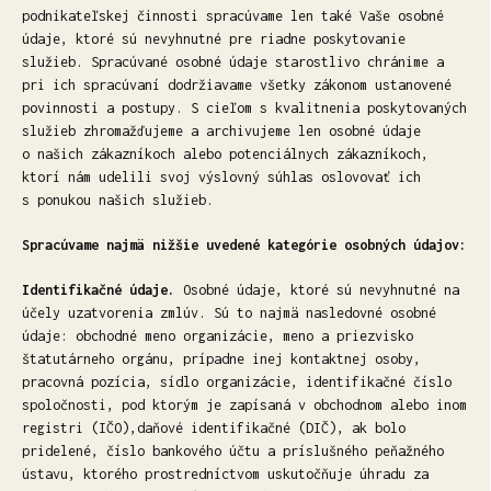
podnikateľskej činnosti spracúvame len také Vaše osobné
údaje, ktoré sú nevyhnutné pre riadne poskytovanie
služieb. Spracúvané osobné údaje starostlivo chránime a
pri ich spracúvaní dodržiavame všetky zákonom ustanovené
povinnosti a postupy. S cieľom s kvalitnenia poskytovaných
služieb zhromažďujeme a archivujeme len osobné údaje
o našich zákazníkoch alebo potenciálnych zákazníkoch,
ktorí nám udelili svoj výslovný súhlas oslovovať ich
s ponukou našich služieb.
Spracúvame najmä nižšie uvedené kategórie osobných údajov:
Identifikačné údaje.
Osobné údaje, ktoré sú nevyhnutné na
účely uzatvorenia zmlúv. Sú to najmä nasledovné osobné
údaje: obchodné meno organizácie, meno a priezvisko
štatutárneho orgánu, prípadne inej kontaktnej osoby,
pracovná pozícia, sídlo organizácie, identifikačné číslo
spoločnosti, pod ktorým je zapísaná v obchodnom alebo inom
registri (IČO),daňové identifikačné (DIČ), ak bolo
pridelené, číslo bankového účtu a príslušného peňažného
ústavu, ktorého prostredníctvom uskutočňuje úhradu za