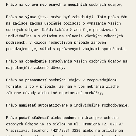
Právo na
opravu nepresných a neúplných
osobných údajov,
Právo na
výmaz
(tzv. právo byť zabudnutý). Toto právo Vám
na základe zákona umožňuje požiadať o vymazanie Vašich
osobných údajov. Každá takáto žiadosť je posudzovaná
individuálne a s ohľadom na splnenie všetkých zákonných
podmienok. V každom jednotlivom prípade zároveň
posudzujeme jej súlad s oprávnenými záujmami spoločnosti,
Právo na
obmedzenie
spracúvania Vašich osobných údajov na
najnutnejšie zákonné dôvody,
Právo na
prenosnosť
osobných údajov v zodpovedajúcom
formáte, a to v prípade, že nám v tom nebránia žiadne
zákonné dôvody alebo iné neprimerané prekážky,
Právo
namietať
automatizované a individuálne rozhodovanie,
Právo
podať sťažnosť alebo podnet
na Úrad pre ochranu
osobných údajov SR so sídlom na ul. Hraničná 12, 820 07
Vratislava, telefón: +421/3231 3220 alebo na priloženom