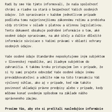
Radi by sme Vás týmto informovali, že naša spoločnosť
chráni a riadne sa stará o bezpečnosť Vašich osobných
údajov. Ich spracúvanie v každom jednotlivom prípade
podlieha tomu najprísnejšiemu zákonnému režimu a prebieha
vždy striktne v súlade s platnou a účinnou legislatívou.
Tento dokument obsahuje podrobné informácie o tom, aké
osobné údaje spracúvame, na aké účely a ďalšie dôležité
informácie súvisiace s Vašimi právami v oblasti ochrany
osobných údajov.
Vaše osobné údaje štandardne neposkytujeme iným subjektom
v Slovenskej republike, ani žiadnym subjektom do
zahraničia. K takému kroku pristupujem len v prípade, že
si Vy sami prajete odovzdať Vaše osobné údaje inému
prevádzkovateľovi a udelíte nám na túto transakciu Váš
výslovný súhlas, ako aj v prípade, keď nám takúto
povinnosť ukladajú právne predpisy alebo v prípade, kedy
môžeme konať uvedeným spôsobom na základe nášho
oprávneného záujmu.
Prosíme Vás, aby ste si prečítali nasledujúce informácie