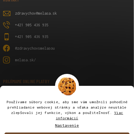
zdravychov
@
melasa.sk
+421 905 436 935
+421 905 436 935
@zdravychovsmelasou
melasa.sk/
PRIJÍMAME ONLINE PLATBY
Používame súbory cookie, aby sme vám umožnili pohodlné
prehliadanie webovej stránky a vďaka analýze neustále
zlepšovali jej funkcie, výkon a použiteľnosť.
Viac
informácií
Overené : Klikni!
Táto kombinácia zlepšuje trávenie
Nastavenie
Copyright 2026
Melasa
. Všetky práva vyhradené.
Upraviť nastavenie
a zviera dostane viac energie z
cookies