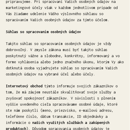
pripravujeme. Pri spracúvaní Vašich osobných údajov na
marketingové účely však v každom jednotlivom prípade od
Vás žiadame udelenie Vášho výslovného súhlasu so
spracúvaním Vašich osobných údajov za týmto účelom.
Súhlas so spracovaním osobných údajov
Takýto súhlas so spracovaním osobných údajov je vždy
dobrovoľný. V zmysle zákona musí byť takýto súhlas
poskytnutý vážne a slobodne, konkrétny, informovaný a vo
forme vyhlásenia alebo jedno značného úkonu, ktorým Vy ako
dotknutá osoba vyjadrujete súhlas so spracúvaním Vašich
osobných údajov na vybrané účel alebo účely.
Internetový obchod
týmto informuje svojich zákazníkov o
tom, že má záujem neustále skvalitňovať svoje služby a
zvyšovať spokojnosť zákazníkov. V súvislosti s plnením
vyššie uvedeného cieľa spracovávame osobné údaje, ktoré
ste nám poskytli (meno, priezvisko, e-mailovú adresu,
telefónne číslo, dátum transakcie, ID objednávky a
informácie o
našich využitých službách a zakúpených
produktoch
). Dôvodom spracovania osobných údajov je