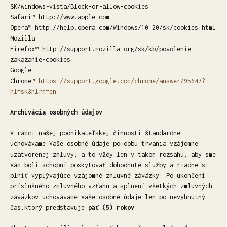
SK/windows-vista/Block-or-allow-cookies
Safari™ http://www.apple.com
Opera™ http://help.opera.com/Windows/10.20/sk/cookies.html
Mozilla
Firefox™ http://support.mozilla.org/sk/kb/povolenie-
zakazanie-cookies
Google
Chrome™
https://support.google.com/chrome/answer/95647?
hl=sk&hlrm=en
Archivácia osobných údajov
V rámci našej podnikateľskej činnosti štandardne
uchovávame Vaše osobné údaje po dobu trvania vzájomne
uzatvorenej zmluvy, a to vždy len v takom rozsahu, aby sme
Vám boli schopní poskytovať dohodnuté služby a riadne si
plniť vyplývajúce vzájomné zmluvné záväzky. Po ukončení
príslušného zmluvného vzťahu a splnení všetkých zmluvných
záväzkov uchovávame Vaše osobné údaje len po nevyhnutný
čas,ktorý predstavuje
päť (5) rokov
.