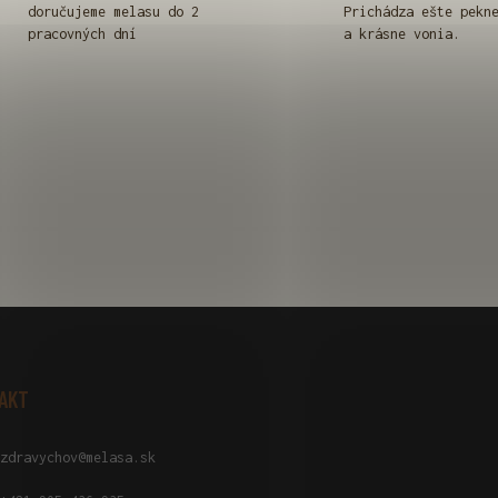
doručujeme melasu do 2
Prichádza ešte pekn
pracovných dní
a krásne vonia.
AKT
zdravychov
@
melasa.sk