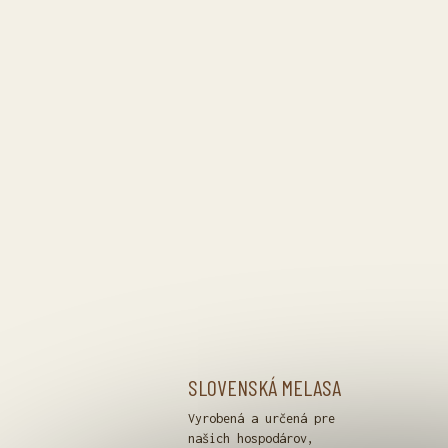
SLOVENSKÁ MELASA
Vyrobená a určená pre
našich hospodárov,