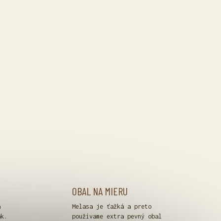
OBAL NA MIERU
á
Melasa je ťažká a preto
ak.
používame extra pevný obal