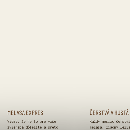
MELASA EXPRES
ČERSTVÁ A HUSTÁ
Vieme, že je to pre vaše
Každý mesiac čerstv
zvieratá dôležité a preto
melasa, žiadny leži