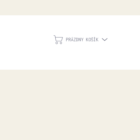
PRÁZDNY KOŠÍK
NÁKUPNÝ
KOŠÍK