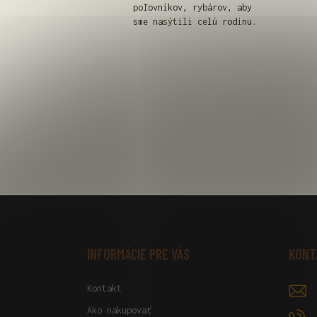
poľovníkov, rybárov, aby
sme nasýtili celú rodinu.
Z
Á
P
Ä
INFORMÁCIE PRE VÁS
KONT
T
I
Kontakt
E
Ako nakupovať