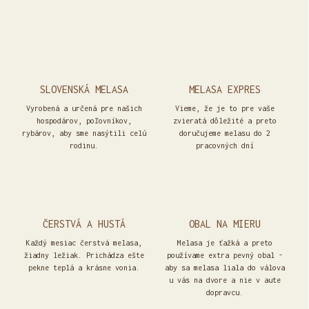
SLOVENSKÁ MELASA
MELASA EXPRES
Vyrobená a určená pre našich
Vieme, že je to pre vaše
hospodárov, poľovníkov,
zvieratá dôležité a preto
rybárov, aby sme nasýtili celú
doručujeme melasu do 2
rodinu.
pracovných dní
ČERSTVÁ A HUSTÁ
OBAL NA MIERU
Každý mesiac čerstvá melasa,
Melasa je ťažká a preto
žiadny ležiak. Prichádza ešte
používame extra pevný obal -
pekne teplá a krásne vonia.
aby sa melasa liala do válova
u vás na dvore a nie v aute
dopravcu.