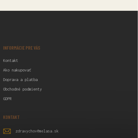
Z
Á
P
Ä
T
I
INFORMÁCIE PRE VÁS
E
Kontakt
Ako nakupovať
Doprava a platba
Obchodné podmienty
GDPR
KONTAKT
zdravychov
@
melasa.sk