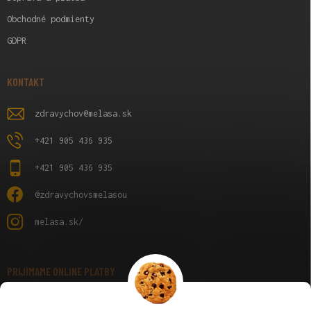
Obchodné podmienty
GDPR
KONTAKT
zdravychov
@
melasa.sk
+421 905 436 935
+421 905 436 935
@zdravychovsmelasou
melasa.sk/
PRIJÍMAME ONLINE PLATBY