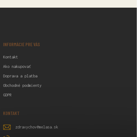
Z
Á
P
Ä
T
I
INFORMÁCIE PRE VÁS
E
Kontakt
Ako nakupovať
Doprava a platba
Obchodné podmienty
GDPR
KONTAKT
zdravychov
@
melasa.sk