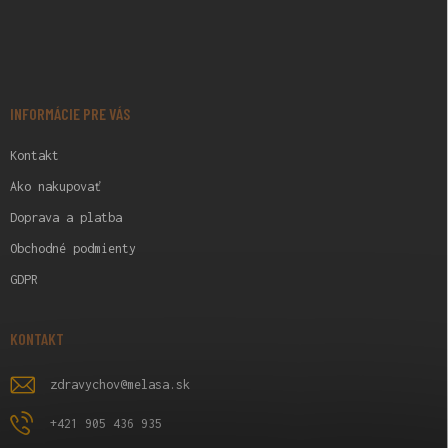
Z
Á
P
Ä
T
I
INFORMÁCIE PRE VÁS
E
Kontakt
Ako nakupovať
Doprava a platba
Obchodné podmienty
GDPR
KONTAKT
zdravychov
@
melasa.sk
+421 905 436 935