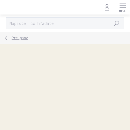
Prejsť
na
obsah
HĽADAŤ
Pre psov