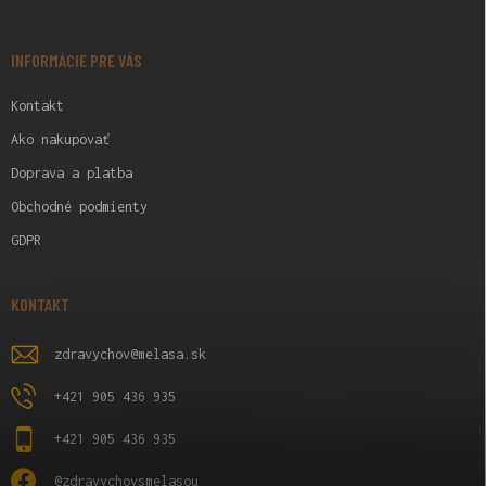
Ä
T
I
INFORMÁCIE PRE VÁS
E
Kontakt
Ako nakupovať
Doprava a platba
Obchodné podmienty
GDPR
KONTAKT
zdravychov
@
melasa.sk
+421 905 436 935
+421 905 436 935
@zdravychovsmelasou